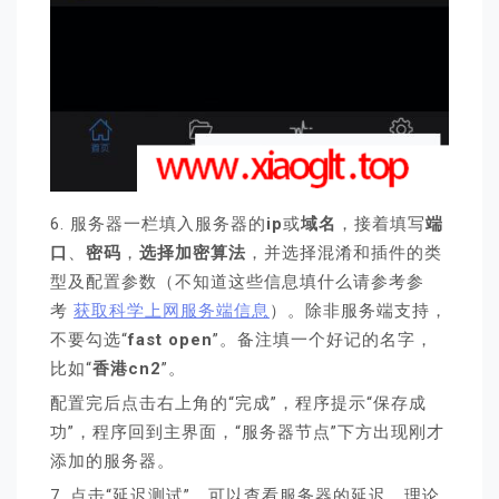
6. 服务器一栏填入服务器的
ip
或
域名
，接着填写
端
口
、
密码
，
选择加密算法
，并选择混淆和插件的类
型及配置参数（不知道这些信息填什么请参考参
考
获取科学上网服务端信息
）。除非服务端支持，
不要勾选“
fast open
”。备注填一个好记的名字，
比如“
香港cn2
”。
配置完后点击右上角的“完成”，程序提示“保存成
功”，程序回到主界面，“服务器节点”下方出现刚才
添加的服务器。
7. 点击“延迟测试”，可以查看服务器的延迟，理论