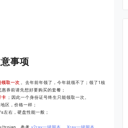
注意事项
能领取一次
。去年前年领了，今年就领不了；领了1核
优惠券前请先想好要购买的套餐；
行卡
；因此一个身份证号终生只能领取一次。
外地区，价格一样；
B/s左右，硬盘性能一般；
trojan，参考
v2ray一键脚本
、
Xray一键脚本