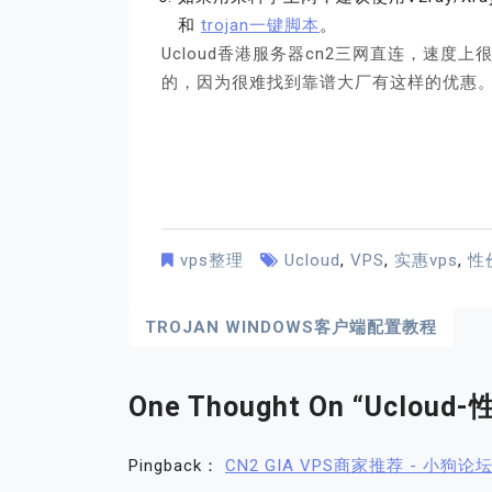
和
trojan一键脚本
。
Ucloud香港服务器cn2三网直连，速
的，因为很难找到靠谱大厂有这样的优惠
vps整理
Ucloud
,
VPS
,
实惠vps
,
性
文
TROJAN WINDOWS客户端配置教程
章
导
One Thought On “
Uclou
航
Pingback：
CN2 GIA VPS商家推荐 - 小狗论