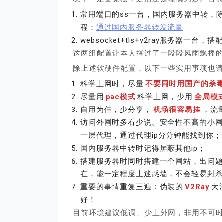
常用端口的ss一台，国内服务器中转，
程：
通过国内服务器转发流量
websocket+tls+v2ray服务器一台，
这两组配置让本人撑过了一段段风雨飘摇
除上述软硬件配置，以下一些实用事项也
科学上网时，尽量
不要同时用国产的杀
尽量用
pac模式
科学上网，少用
全局模
自用为佳，少分享，
机场很容易挂
，流
访问外网时多看少说。安全性不高的小网
一层代理，通过代理ip分分钟能找到你；
国内服务器中转时记得屏蔽其他ip；
搭建服务器时同时搭建一个网站，出问题
在，能一定程度上迷惑墙，不会轻易封
重要的事情重复三遍：伪装的
V2Ray
大
好！
目前环境建议低调、少上外网，非用不可时建议