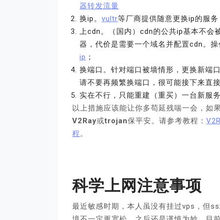
器转发流量
换ip。
vultr
等厂商提供随意更换ip的服务
上cdn。（国内）cdn的公共ip基本不
器，代价是需要一个域名并配置cdn。
ip
；
换端口。针对端口被墙情形，更换新端
请不要再频繁换端口，很可能接下来直接
实在不行，只能重建（重买）一台新服
以上措施应该能让你多苟延残喘一会，如
V2Ray
或
trojan
保平安。请参考教程：
V2
程
。
科学上网注意事项
最近敏感时期，本人虽没有挂过vps，但
境不一定更宽松，之后还是谨慎为妙。目