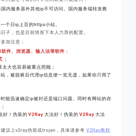
除国内服务器外其他ip不可访问。国内服务端转发教
搭配一个日ip上百的https小站。
的日子，也是目前情形下本人力荐的配置。
请多加注意：
毒软件、浏览器、输入法等软件
；
式
；
量太大也容易被重点照顾；
站，被脱裤后代理ip信息便一览无遗，如果你只用了
时能迅速确定ip被封还是端口问题。同时有网站的存
杀；
法好！伪装的
V2Ray
大法好！伪装的
V2Ray
大法
上v2ray伪装或trojan，具体请参考
V2Ray教程