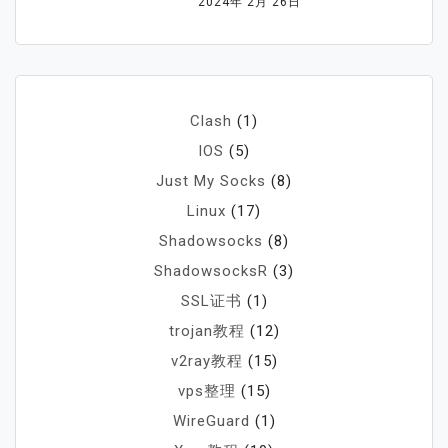
2024年 2月 26日
Clash
(1)
IOS
(5)
Just My Socks
(8)
Linux
(17)
Shadowsocks
(8)
ShadowsocksR
(3)
SSL证书
(1)
trojan教程
(12)
v2ray教程
(15)
vps整理
(15)
WireGuard
(1)