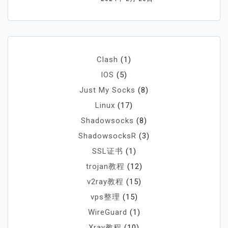
Clash
(1)
IOS
(5)
Just My Socks
(8)
Linux
(17)
Shadowsocks
(8)
ShadowsocksR
(3)
SSL证书
(1)
trojan教程
(12)
v2ray教程
(15)
vps整理
(15)
WireGuard
(1)
Xray教程
(10)