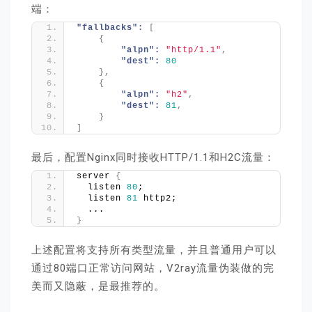
端：
"fallbacks":
[
{
"alpn":
"http/1.1"
,
"dest":
80
}
,
{
"alpn":
"h2"
,
"dest":
81
,
}
]
最后，配置Nginx同时接收HTTP/1.1和H2C流量：
server 
{
  listen 
80
;
  listen 
81
 http2;
  ...
}
上述配置将支持所有类型流量，并且普通用户可以
通过80端口正常访问网站，V2ray流量伪装做的完
美而又隐蔽，是最推荐的。