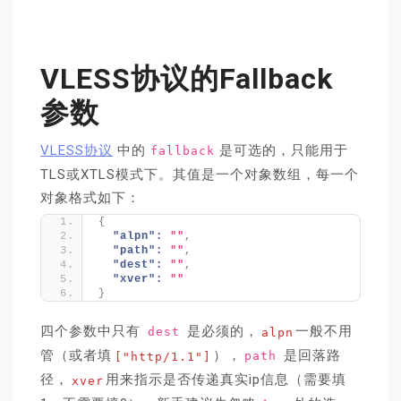
VLESS协议的fallback
参数
VLESS协议
中的
是可选的，只能用于
fallback
TLS或XTLS模式下。其值是一个对象数组，每一个
对象格式如下：
{
"alpn":
""
,
"path":
""
,
"dest":
""
,
"xver":
""
}
四个参数中只有
是必须的，
一般不用
dest
alpn
管（或者填
），
是回落路
["http/1.1"]
path
径，
用来指示是否传递真实ip信息（需要填
xver