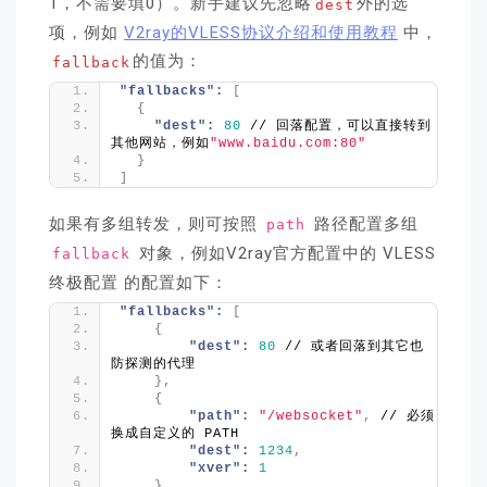
1，不需要填0）。新手建议先忽略
外的选
dest
项，例如
V2ray的VLESS协议介绍和使用教程
中，
的值为：
fallback
"fallbacks":
[
{
"dest":
80
 // 回落配置，可以直接转到
其他网站，例如
"www.baidu.com:80"
}
]
如果有多组转发，则可按照
路径配置多组
path
对象，例如V2ray官方配置中的 VLESS
fallback
终极配置 的配置如下：
"fallbacks":
[
{
"dest":
80
 // 或者回落到其它也
防探测的代理
}
,
{
"path":
"/websocket"
,
 // 必须
换成自定义的 PATH
"dest":
1234
,
"xver":
1
}
,